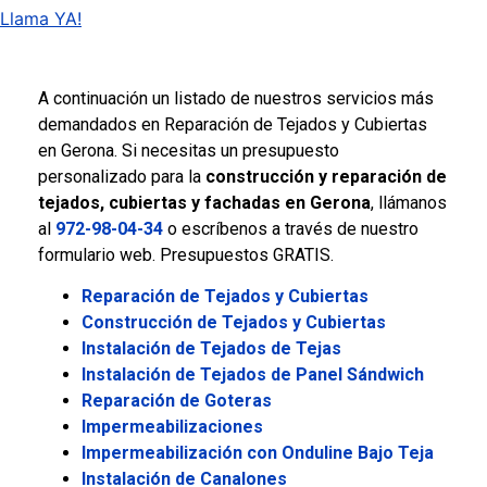
Llama YA!
şans
vidobet
vidobet
vidobet
vidobet
casinolevant
casinolevant
casinolevant
vidobet
şans
casinolevant
casino
şans
casino
casino
casino
boostaro
casinolevant
şans
casinolevant
şanscasino
vidobet
vidobet
levant
galyabet
gorabet
gorabet
gorabet
vidobet
galyabet
gorabet
gorabet
nigeria
sports
casino
|
|
güncel
giriş
|
|
|
giriş
casino
giriş
şans
casino
levant
şans
şans
|
giriş
casino
giriş
|
|
giriş
casino
|
|
|
|
giriş
|
|
|
betting
betting
A continuación un listado de nuestros servicios más
|
giriş
|
|
|
|
|
giriş
|
|
|
|
giriş
|
|
|
|
|
demandados en Reparación de Tejados y Cubiertas
|
|
|
en Gerona. Si necesitas un presupuesto
personalizado para la
construcción y reparación de
tejados, cubiertas y fachadas en Gerona
, llámanos
al
972-98-04-34
o escríbenos a través de nuestro
formulario web. Presupuestos GRATIS.
Reparación de Tejados y Cubiertas
Construcción de Tejados y Cubiertas
Instalación de Tejados de Tejas
Instalación de Tejados de Panel Sándwich
Reparación de Goteras
Impermeabilizaciones
Impermeabilización con Onduline Bajo Teja
Instalación de Canalones