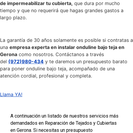
de impermeabilizar tu cubierta,
que dura por mucho
tiempo y que no requerirá que hagas grandes gastos a
largo plazo.
La garantía de 30 años solamente es posible si contratas a
una
empresa experta en instalar onduline bajo teja en
Gerona
como nosotros. Contáctanos a través
del
(972)980-434
y te daremos un presupuesto barato
para poner onduline bajo teja, acompañado de una
atención cordial, profesional y completa.
Llama YA!
şans
vidobet
vidobet
vidobet
vidobet
casinolevant
casinolevant
casinolevant
vidobet
şans
casinolevant
casino
şans
casino
casino
casino
boostaro
casinolevant
şans
casinolevant
şanscasino
vidobet
vidobet
levant
gorabet
galyabet
gorabet
gorabet
gorabet
vidobet
galyabet
gorabet
gorabet
nigeria
sports
casino
|
|
güncel
giriş
|
|
|
giriş
casino
giriş
şans
casino
levant
şans
şans
|
giriş
casino
giriş
|
|
giriş
casino
|
|
|
|
|
giriş
|
|
|
betting
betting
A continuación un listado de nuestros servicios más
|
giriş
|
|
|
|
|
giriş
|
|
|
|
giriş
|
|
|
|
|
demandados en Reparación de Tejados y Cubiertas
|
|
|
en Gerona. Si necesitas un presupuesto