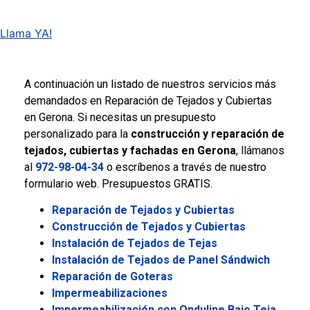
Llama YA!
şans
vidobet
vidobet
vidobet
vidobet
casinolevant
casinolevant
casinolevant
vidobet
şans
casinolevant
casino
şans
casino
casino
casino
boostaro
casinolevant
şans
casinolevant
şanscasino
vidobet
vidobet
levant
galyabet
gorabet
gorabet
gorabet
vidobet
galyabet
gorabet
gorabet
nigeria
sports
casino
|
|
güncel
giriş
|
|
|
giriş
casino
giriş
şans
casino
levant
şans
şans
|
giriş
casino
giriş
|
|
giriş
casino
|
|
|
|
giriş
|
|
|
betting
betting
A continuación un listado de nuestros servicios más
|
giriş
|
|
|
|
|
giriş
|
|
|
|
giriş
|
|
|
|
|
demandados en Reparación de Tejados y Cubiertas
|
|
|
en Gerona. Si necesitas un presupuesto
personalizado para la
construcción y reparación de
tejados, cubiertas y fachadas en Gerona
, llámanos
al
972-98-04-34
o escríbenos a través de nuestro
formulario web. Presupuestos GRATIS.
Reparación de Tejados y Cubiertas
Construcción de Tejados y Cubiertas
Instalación de Tejados de Tejas
Instalación de Tejados de Panel Sándwich
Reparación de Goteras
Impermeabilizaciones
Impermeabilización con Onduline Bajo Teja