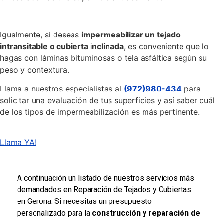
Igualmente, si deseas
impermeabilizar un tejado
intransitable o cubierta inclinada
, es conveniente que lo
hagas con láminas bituminosas o tela asfáltica según su
peso y contextura.
Llama a nuestros especialistas al
(972)980-434
para
solicitar una evaluación de tus superficies y así saber cuál
de los tipos de impermeabilización es más pertinente.
Llama YA!
şans
vidobet
vidobet
vidobet
vidobet
casinolevant
casinolevant
casinolevant
vidobet
şans
casinolevant
casino
şans
casino
casino
casino
boostaro
casinolevant
şans
casinolevant
şanscasino
vidobet
vidobet
levant
gorabet
galyabet
gorabet
gorabet
gorabet
vidobet
galyabet
gorabet
gorabet
nigeria
sports
casino
|
|
güncel
giriş
|
|
|
giriş
casino
giriş
şans
casino
levant
şans
şans
|
giriş
casino
giriş
|
|
giriş
casino
|
|
|
|
|
giriş
|
|
|
betting
betting
A continuación un listado de nuestros servicios más
|
giriş
|
|
|
|
|
giriş
|
|
|
|
giriş
|
|
|
|
|
demandados en Reparación de Tejados y Cubiertas
|
|
|
en Gerona. Si necesitas un presupuesto
personalizado para la
construcción y reparación de