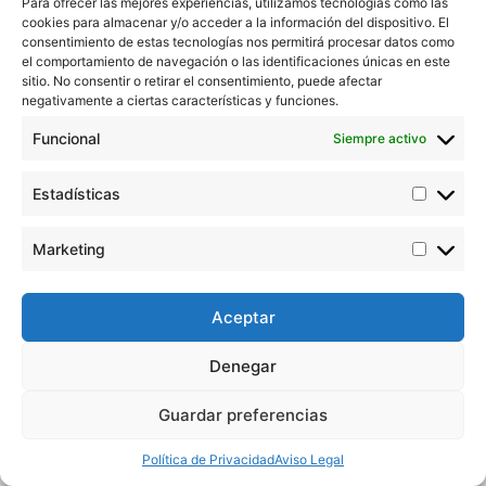
Para ofrecer las mejores experiencias, utilizamos tecnologías como las
cookies para almacenar y/o acceder a la información del dispositivo. El
consentimiento de estas tecnologías nos permitirá procesar datos como
el comportamiento de navegación o las identificaciones únicas en este
sitio. No consentir o retirar el consentimiento, puede afectar
negativamente a ciertas características y funciones.
Llama YA!
Funcional
Siempre activo
Arregla tu tejado con los mejores
Estadísticas
profesionales de Girona
Marketing
972-98-04-34
Aceptar
Denegar
Guardar preferencias
Política de Privacidad
Aviso Legal